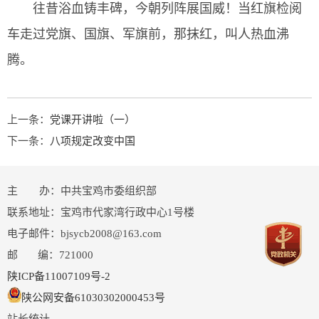
往昔浴血铸丰碑，今朝列阵展国威！当红旗检阅
车走过党旗、国旗、军旗前，那抹红，叫人热血沸
腾。
上一条：
党课开讲啦（一）
下一条：
八项规定改变中国
主 办：中共宝鸡市委组织部
联系地址：宝鸡市代家湾行政中心1号楼
电子邮件：bjsycb2008@163.com
邮 编：721000
陕ICP备11007109号-2
陕公网安备61030302000453号
站长统计