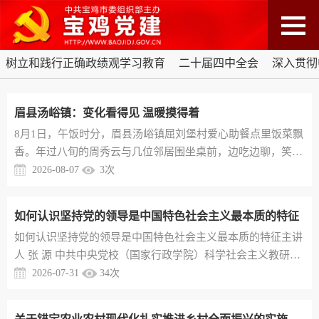
树立和践行正确政绩观学习教育
二十届四中全会
深入贯彻
眉县汤峪镇：变化看得见 温暖摸得着
8月1日，午饭时分，眉县汤峪镇屈刘堡村爱心助餐点里饭菜飘
香。年过八旬的周秀云与几位邻居围坐桌前，边吃边聊，笑意
盈盈。“村里有了食堂，饭菜香、有人陪，心里热乎乎的。”周
2026-08-07
3
次
秀云说。近年来，汤峪镇推动组织建设、为民服务、产业发
展、乡村治理齐头并进，把党建力量沉到田间地头、融进民生
如何认识坚持党的领导是中国特色社会主义最本质的特征
日常。目前，汤峪镇12个村的党群服务中心全部完成迭代升
​如何认识坚持党的领导是中国特色社会主义最本质的特征主讲
级，设置便民书吧、儿童活动角、暖心服务站等功能区。村级
人 张 源 中共中央党校（国家行政学院）科学社会主义教研部
阵地成了群众愿意来、...
中国特色社会主义教研室主任在中国共产党成立105周年之
2026-07-31
34
次
际，党中央明确习近平党建思想，标志着我们党对马克思主义
执政党建设规律的认识达到了新高度。在习近平党建思想“十