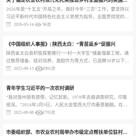
关于锚定农业农村现代化扎实推进乡村全面振兴的实施意见
四个坚持”中，居于首位的就是“坚持党的领导是中国特色社会
2026年是“十五五”开局之年，做好今年“三农”工作，要坚持以
主义最本质的特征”。中国特色社会主义是科学社会主义基本
习近平新时代中国特色社会主义思想为指导，全面贯彻党的二
原则和鲜明中国特...
十大和二十届历次全会精神，深入贯彻习近平总书记关于“三
2026-05-14
96
次
农”工作的重要论述，贯通落实习近平总书记历次来陕考察重
要讲话重要指示，全面落实省委十四届九次全会和省委经济工
《中国组织人事报》| 陕西太白：“青苗返乡”促振兴
作会议部署，坚持农业农村优先发展，坚持城乡融合发展，锚
​陕西省太白县积极探索推行“一村一大学生”储备强基工程，通
定农业农村现代化，以推进乡村全面振兴为总抓手，以学习运
过推荐储备、结对培养、激励作为等方式，已选聘30岁以下37
用“千万工程”...
名高校毕业生，赴村任职磨意志、强本领。一、精准选苗，加
2025-08-13
2901
次
强源头储备太白县将回引本地生源大学生作为加强村级后备力
量培育储备的“良种好苗”，通过开发新的村级就业岗位，以
青年学生习近平的一次农村调研
“个人自荐+群众推荐+党组织推荐”方式，让青年大学生在乡村
“我对滁州很有感情，记忆犹新。1978年去搞调查研究，印象
找到清晰的职业价值坐标。发放《致太白县在外大学生的一封
很深。”2014年3月9日，人民大会堂西大厅内春意融融。在全
信》，利用五...
国两会安徽代表团审议现场，习近平总书记回忆起1978年到安
2025-08-08
2795
次
徽滁州调查研究的往事。为何对当年的人和事还能记忆犹新？
总书记解释说：“我有笔记，还能翻出来。”1978年，安徽滁州
市委组织部、市农业农村局举办市级定点帮扶单位驻村第一书记和工作队员培训班
小岗村18户村民在一纸分田到户的“秘密契约”上按下鲜红的手