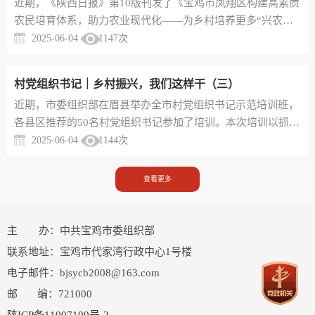
近期，《陕西日报》第10版刊发了《宝鸡市凤翔区构建高素质
农”工作的重要论述、《中国共产党农村基层组织工作条
农民培育体系，助力农业现代化——为乡村培养更多“兴农
例》、党建引领发展壮大新型...
人”》一文，详细报道了我市凤翔区培育产业发展、农村电
2025-06-04
1147
次
商、创业创新、文化传承等多领域人才，促进人才与发展有效
匹配，推进乡村全面振兴的好做法。现予以转载，敬请关
村党组织书记｜乡村振兴，我们这样干（三）
注。 在凤翔区活跃着许多农业专家。他们构建起一套多层
近期，市委组织部在眉县举办全市村党组织书记示范培训班，
次、立体化的培训体系，培育高素质农民，让越来越多的“新
各县区推荐的50名村党组织书记参加了培训。本次培训以抓党
农人”成为“兴农人”，为...
建促乡村振兴为主题，紧密结合村党组织书记岗位特点，精心
2025-06-04
1144
次
安排了专题讲座、经验分享、现场观摩、研讨交流等环节，内
容丰富、形式多样，学员们纷纷表示收获很大、受益匪浅，要
查看更多
将本次培训成果融入工作、学思贯通，不断提升抓党建促乡村
振兴的工作质效。现将参训学员学习心得择优予以刊发，供大
家学习借鉴。王宏波 ...
主 办：中共宝鸡市委组织部
联系地址：宝鸡市代家湾行政中心1号楼
电子邮件：bjsycb2008@163.com
邮 编：721000