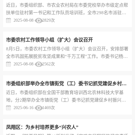
近日，市委组织部、市农业农村局在市委党校举办市级定点帮
印，实行“大包干”——“保证国家的，留足集体的，剩下都是
扶单位驻村第一书记和工作队员培训班，全市298名市派驻村
自己的”。宛...
第一书记、工作队员参加培训，市级定点帮扶单位和各县区委
2025-08-08
2829
次
组织部、农业农村局分管负责同志参加开班式和“三农”工作重
点任务专题辅导。本次培训以习近平总书记关于“三农”工作的
市委农村工作领导小组（扩大）会议召开
重要论述为指引，突出解读我市“三农”工作重点任务、驻村帮
​8月5日，市委农村工作领导小组（扩大）会议召开，安排部署
扶、宜居宜业和美乡村建设等政策，邀请省委农办、省农业农
全市巩固拓展脱贫攻坚成果和“千万工程”工作。市委书记杨广
村厅和市农业农...
亭出席会议并讲话。市长王勇主持会议。市委副书记段小龙领
2025-08-08
2562
次
学全国、全省相关会议精神，通报有关考核情况。杨广亭强
调，全市各级各部门要深刻领悟关于“三农”工作的重要论述和
市委组织部举办全市镇街党（工）委书记抓党建促乡村振兴专题培训班
重要指示精神，推动农业增效益、农村增活力、农民增收入。
近日，市委组织部在全国干部教育培训西北农林科技大学基
要严格落实耕地保护和粮食安全责任制，抓紧实施秋粮稳产增
地，分2期举办全市镇街党（工）委书记抓党建促乡村振兴专
产举措，守好粮...
题培训班，对全市涉农镇街党（工）委书记进行了全员轮训，
2025-06-16
1469
次
各县区委组织部分管副部长参加了培训。培训班紧扣抓党建促
乡村振兴这一主题，采取专题讲座、现场观摩、视频教学、交
凤翔区：为乡村培养更多“兴农人”
流研讨等方式，组织学员深入学习领会习近平总书记关于“三