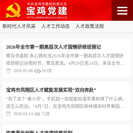
新时代人才风采
人才工作动态
人才政策法规
2026年全市第一期高层次人才国情研修班侧记
鹭岛寻嘉韵 赤心铸担当2026年全市第一期高层次人才国情研
修班侧记谷雨时节，鹭岛葱茏。4月20日至24日，来自全市科
技创新、经营管理、乡村振兴、教育卫生等领域的50名专家人
2026-05-06
183
次
才跨越千里，齐聚厦门大学，学习嘉庚精神，砥砺爱国初心，
勇担时代之责。这场跨越山海的求知之行，是思想的淬炼，更
宝鸡市凤翔区人才赋能发展实现“双向奔赴”
是使命的重铸。鹭岛潮涌，此心如寄思想是行动的先导。研修
“有了这个‘秦小农’，手机拍一拍就能知道苹果树得了什么病，
班聚焦“忠公、诚毅、勤俭、创新”的嘉庚精神和“自强不息、
该怎么防治。”4月7日，在宝鸡市凤翔区柳林镇宋村苹果园，
止于至善”的厦大校...
汇根农业种植专业合作社理事长鲜根虎对凤翔区数字经济发展
2026-04-14
72
次
服务中心高层次人才曹宇宁团队开发的AI智能诊断系统赞不绝
口。这项成果获得国家软件著作权许可，解决了农技推广“最