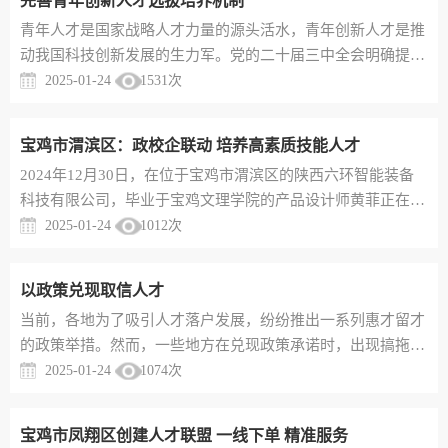
完善青年创新人才选拔培养机制
后一公里”难题。“秦小农”App的研发，源于凤翔区“区长信箱”
青年人才是国家战略人才力量的源头活水，青年创新人才是推
中群众反映的“病害诊断难、专家指导慢”等急难愁盼问题。了
动我国科技创新发展的生力军。党的二十届三中全会明确提
解情况后...
出，完善青年创新人才发现、选拔、培养机制，更好保障青年
2025-01-24
1531
次
科技人员待遇。完善青年创新人才发现、选拔、培养机制，对
于构建现代化经济体系、实现创新驱动发展战略目标具有深远
宝鸡市渭滨区：政校企联动 培养高素质技能人才
意义。青年创新人才是新质生产力发展的核心驱动力在国家科
2024年12月30日，在位于宝鸡市渭滨区的陕西六环智能装备
技战略与政策支持下，我国青年创新人才队伍持续发展壮大，
科技有限公司，毕业于宝鸡文理学院的产品设计师黄菲正在和
越来越多的青年创新人...
团队讨论产品设计方案。尽管工作年限不长，但她已经获得3
2025-01-24
1012
次
项实用新型专利。“这多亏了校企合作的好机制。大学期间，
我就在这里实习，对岗位有了一定了解，毕业后就留了下来。
以政策兑现取信人才
希望我能尽早成为一名优秀的工程师。”黄菲说。渭滨区坚持
当前，各地为了吸引人才落户发展，纷纷推出一系列惠才留才
党管人才原则，紧跟产业发展需求，不断探索以校企合作、产
的政策举措。然而，一些地方在兑现政策承诺时，出现搞拖
教融合为核心的人才培养...
延、打折扣等不良现象，不仅令远道而来的人才权益受损，更
2025-01-24
1074
次
严重损害了政府形象和公信力，最终加剧地方引才难、留人
难、发展难问题。“人无信不立，政无信不威”，政策出台要实
宝鸡市凤翔区创建人才联盟 一线下单 精准服务
事求是，以实实在在的政策兑现吸引英才、留住人才。政策制