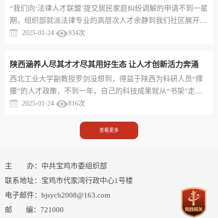
“我们向‘法律人才联盟’提交居民家庭纠纷调解的申请不到一星
定不脱离实际。一些县（区）一级党委政府在制定人才政策
期，组织部就派法律专业的高层次人才余静到我们社区展开调
时，缺乏充分论证，只是...
解，也给我们社区干部来了一场‘现场教学’。”陕西省宝鸡市凤
2025-01-24
934
次
翔区城关镇东大街村党支部书记王永宁激动地说。近年来，凤
翔区紧盯全区重点工作、镇村产业发展等需求，创新人才联盟
陕西涵养人尽其才才尽其用好生态 让人才创新活力奔涌
服务机制，设置“服务清单”和“需求清单”，建好人才联盟“接
西北工业大学副教授罗剑没想到，得益于陕西为科研人员“撑
单派单”平台，做好人才服务和一线需求双向对接。由区委组
腰”的人才政策，不到一年，自己的科技成果就从“书架”走上
织部牵...
“货架”，建成国内首条覆盖常温、超低温、超高温薄膜铂电阻
2025-01-24
816
次
自动化生产线，打破了国外对该类产品近30年的垄断。立足科
教大省、人才大省的发展、竞争优势，近年来，陕西主动融入
查看更多
国家科技创新体系，一体推进教育强省、科技强省、人才强省
建设，落实落细一系列精准引才用才、全方位支持服务人才的
具体举措，实现...
主 办：中共宝鸡市委组织部
联系地址：宝鸡市代家湾行政中心1号楼
电子邮件：bjsycb2008@163.com
邮 编：721000