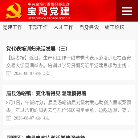
党建工作
干部工作
人才工作
自身建设
组工论坛
党代表培训归来话发展（三）
【编者按】近日，生产和工作一线市党代表示范培训班在西安
交通大学圆满举办。培训以学习贯彻习近平党建思想为主线，
聚焦乡村全面振兴、党建引领基层治理、党代表作用发挥与新
2026-08-07
3
次
质生产力培育等重大课题，精心设置专题授课与现场教学环
节，帮助全体代表在深学细悟中进一步淬炼履职硬功、厚植为
眉县汤峪镇：变化看得见 温暖摸得着
民情怀。为推动培训成果从“课堂”走向“岗位”、从“思想”化为
8月1日，午饭时分，眉县汤峪镇屈刘堡村爱心助餐点里饭菜飘
“行动”，促进互学互鉴、共同提升，现将部分代表的心得体会
香。年过八旬的周秀云与几位邻居围坐桌前，边吃边聊，笑意
整理摘编，予...
盈盈。“村里有了食堂，饭菜香、有人陪，心里热乎乎的。”周
2026-08-07
4
次
秀云说。近年来，汤峪镇推动组织建设、为民服务、产业发
展、乡村治理齐头并进，把党建力量沉到田间地头、融进民生