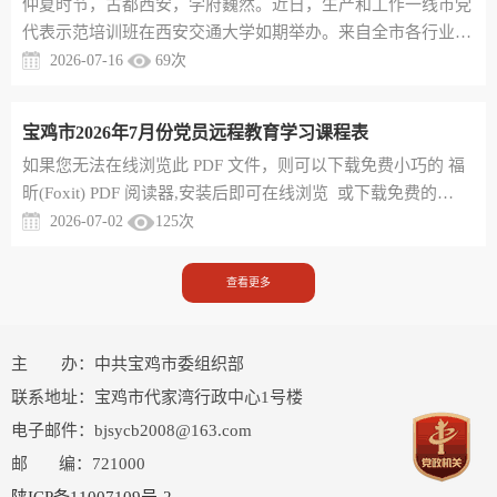
仲夏时节，古都西安，学府巍然。近日，生产和工作一线市党
个结合”推进理论创新的最新成果，是习近平新时代中国特色
代表示范培训班在西安交通大学如期举办。来自全市各行业各
社会主义思想的党建...
领域的50余名基层一线市党代表及党联工作人员齐聚一堂，带
2026-07-16
69
次
着使命而来，满载责任而学。此次培训，旨在为党代表“充电
蓄能”，进一步淬炼履职硬功、厚植为民情怀，切实发挥好联
宝鸡市2026年7月份党员远程教育学习课程表
系群众的“连心桥”作用，为全市高质量发展凝聚磅礴先锋力
​如果您无法在线浏览此 PDF 文件，则可以下载免费小巧的 福
量。本次培训紧扣“强基赋能”主线，精心构建“理论+实践”“课
昕(Foxit) PDF 阅读器,安装后即可在线浏览 或下载免费的
堂+现场”“思...
Adobe Reader PDF 阅读器,安装后即可在线浏览 或下载此 PDF
2026-07-02
125
次
文
查看更多
主 办：中共宝鸡市委组织部
联系地址：宝鸡市代家湾行政中心1号楼
电子邮件：bjsycb2008@163.com
邮 编：721000