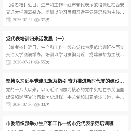
【编者按】近日，生产和工作一线市党代表示范培训班在西安
交通大学圆满举办。培训以学习贯彻习近平党建思想为主线，
聚焦乡村全面振兴、党建引领基层治理、党代表作用发挥与新
2026-07-27
37
次
质生产力培育等重大课题，精心设置专题授课与现场教学环
节，帮助全体代表在深学细悟中进一步淬炼履职硬功、厚植为
党代表培训归来话发展（一）
民情怀。为推动培训成果从“课堂”走向“岗位”、从“思想”化为
【编者按】近日，生产和工作一线市党代表示范培训班在西安
“行动”，促进互学互鉴、共同提升，现将部分代表的心得体会
交通大学圆满举办。培训以学习贯彻习近平党建思想为主线，
整理摘编，予...
聚焦乡村全面振兴、党建引领基层治理、党代表作用发挥与新
2026-07-21
55
次
质生产力培育等重大课题，精心设置专题授课与现场教学环
节，帮助全体代表在深学细悟中进一步淬炼履职硬功、厚植为
坚持以习近平党建思想为指引 奋力推进新时代党的建设新的伟大工程
民情怀。为推动培训成果从“课堂”走向“岗位”、从“思想”化为
党的十八大以来，以习近平同志为核心的党中央站在事关强国
“行动”，促进互学互鉴、共同提升，现将部分代表的心得体会
建设和民族复兴伟业历史进程、事关党和国家前途命运、事关
整理摘编，予...
党长期执政和国家长治久安的战略高度，围绕建设什么样的长
2026-07-20
33
次
期执政的马克思主义政党、怎样建设长期执政的马克思主义政
党的重大时代课题，提出一系列管党治党、兴党强党的新理念
市委组织部举办生产和工作一线市党代表示范培训班
新思想新战略，形成了习近平党建思想。这一思想是坚持“两