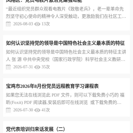
凤翔区：党员电教片激活党建强动能
日常。目前，汤峪镇12个村的党群服务中心全部完成迭代升
“最近组织党员群众观看电教片《致敬老兵》，老一辈革命先
级，设置便民书吧、儿童活动角、暖心服务站等功能区。村级
烈坚守初心使命的精神令人深受触动，更激励我们在社区工作
阵地成了群众愿意来、...
中发挥好模范带头作用。”7月29日，宝鸡市凤翔区城关镇东大
2026-08-03
13
次
街社区党总支书记黄春维说。这是凤翔区以党员电教片赋能党
建的一个缩影。近年来，凤翔区紧扣“党建引领、产业赋能、
如何认识坚持党的领导是中国特色社会主义最本质的特征
文化铸魂”主题，精心制作一系列精品党员电教片，用镜头记
​如何认识坚持党的领导是中国特色社会主义最本质的特征主讲
录乡村振兴、非遗传承、红色文化中的党员故事，使电教片成
人 张 源 中共中央党校（国家行政学院）科学社会主义教研部
为展现凤翔发展的“...
中国特色社会主义教研室主任在中国共产党成立105周年之
2026-07-31
35
次
际，党中央明确习近平党建思想，标志着我们党对马克思主义
执政党建设规律的认识达到了新高度。在习近平党建思想“十
宝鸡市2026年8月份党员远程教育学习课程表
四个坚持”中，居于首位的就是“坚持党的领导是中国特色社会
​如果您无法在线浏览此 PDF 文件，则可以下载免费小巧的 福
主义最本质的特征”。中国特色社会主义是科学社会主义基本
昕(Foxit) PDF 阅读器,安装后即可在线浏览 或下载免费的
原则和鲜明中国特...
Adobe Reader PDF 阅读器,安装后即可在线浏览 或下载此 PDF
2026-07-30
41
次
文
党代表培训归来话发展（二）