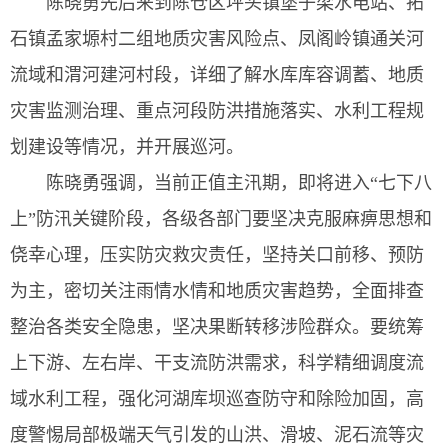
陈晓勇先后来到陈仓区坪头镇堡子梁水电站、拓
石镇孟家塬村二组地质灾害风险点、凤阁岭镇通关河
流域和渭河建河村段，详细了解水库库容调蓄、地质
灾害监测治理、重点河段防洪措施落实、水利工程规
划建设等情况，并开展巡河。
陈晓勇强调，当前正值主汛期，即将进入“七下八
上”防汛关键阶段，各级各部门要坚决克服麻痹思想和
侥幸心理，压实防灾救灾责任，坚持关口前移、预防
为主，密切关注雨情水情和地质灾害趋势，全面排查
整治各类安全隐患，坚决果断转移涉险群众。要统筹
上下游、左右岸、干支流防洪需求，科学精细调度流
域水利工程，强化河湖库坝巡查防守和除险加固，高
度警惕局部极端天气引发的山洪、滑坡、泥石流等灾