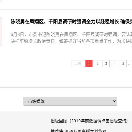
陈晓勇在凤翔区、千阳县调研时强调全力以赴稳增长 确保实
6月8日，市委书记陈晓勇在凤翔区、千阳县调研时强调，要
决扛牢稳增长政治责任，统筹抓好当前各项重点工作，为加快建
...
上页
1
2
3
4
5
旧版回顾（2019年前数据请点击旧版查询）
推荐使用IE9及更高版本浏览器、