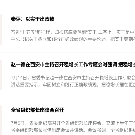
秦评：以实干出政绩
奋进“十五五”新征程，归根结底要落到“实干”二字上。实干
平总书记关于树立和践行正确政绩观的重要论述，把实干镌刻在
赵一德在西安市主持召开稳增长工作专题会时强调 把稳增长摆
7月14日，省委书记赵一德在西安市主持召开稳增长工作专题
讲话重要指示，牢固树立和践行正确政绩观，把稳增长摆在更加
全省组织部长座谈会召开
7月9日，省委组织部召开全省组织部长座谈会，交流上半年
省委组织部部长张伟出席会议并讲话。会议强调，全省组织系统