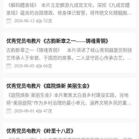
《解码醴泉铭》​ 本片立足麟游九成宫文化，深挖《九成宫醴
泉铭》蕴含的治国理政、修身律己智慧，将传统文化精髓融入
作风建设与党的自我革命，引导广大党员干部从千年古训中汲
2026-06-12
52
次
取养分，坚守初心、居安思危，恪守为民务实清廉本色
优秀党员电教片《古韵新章之一——铸魂青铜》
​古韵新章之一《铸魂青铜》 本片讲述了岐山青铜器复仿制技
艺传承人于安君、于国昂的故事。二人坚守匠心传承古艺，积
极探索非遗发展新路径，让千年青铜文化在守正创新中焕发全
2026-06-05
66
次
新活力
优秀党员电教片《庭院焕新 美丽生金》
《庭院焕新 美丽生金》​本片聚焦太白县乡村建设实践，当地
将“美丽庭院”作为乡村治理的最小单元、涵养文明乡风的重要
抓手，制定“五美”庭院建设标准。依托庭院创建，推动山区变
2026-06-01
47
次
景区、民居变民宿、田园变公园，以美丽庭院激活庭院经济、
赋能乡村产业，让乡村好风景变身增收好钱景，也为持续涵养
优秀党员电教片《岭里十八匠》
乡风文明注入了崭新活力