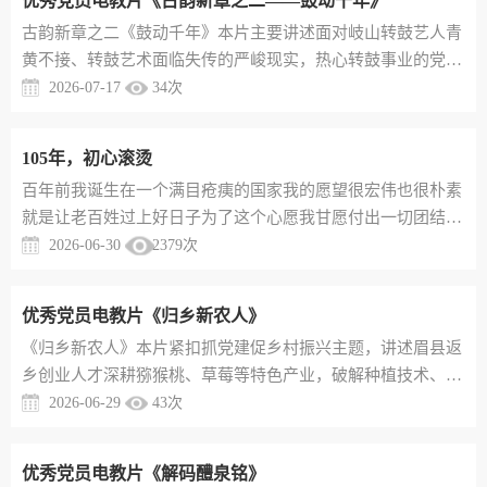
优秀党员电教片《古韵新章之二——鼓动千年》
古韵新章之二《鼓动千年》​本片主要讲述面对岐山转鼓艺人青
黄不接、转鼓艺术面临失传的严峻现实，热心转鼓事业的党员
群众，通过多种方式积极培养新生力量，提高转鼓表演水平，
2026-07-17
34
次
让这一古老的艺术在新时代焕发新生机，为推动乡村文化振兴
注入新活力
105年，初心滚烫
​百年前我诞生在一个满目疮痍的国家我的愿望很宏伟也很朴素
就是让老百姓过上好日子为了这个心愿我甘愿付出一切团结带
领人民用几十年追赶别人几百年走过的路百年恰是风华正茂回
2026-06-30
2379
次
望来路 几多风雨展望征途 任重道远105岁我的心依旧滚烫如初
见
优秀党员电教片《归乡新农人》
《归乡新农人》​本片紧扣抓党建促乡村振兴主题，讲述眉县返
乡创业人才深耕猕猴桃、草莓等特色产业，破解种植技术、冷
链物流、品牌营销等发展难题，展现乡土人才胸怀家乡、攻坚
2026-06-29
43
次
克难，带动产业提质、群众增收的实干故事
优秀党员电教片《解码醴泉铭》