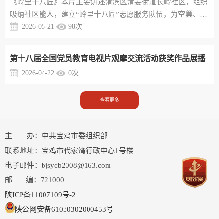
《岭里十八匠》​本片主要讲述渭滨区清姜街道长岭社区，组织
吸纳社区能人，建立“岭里十八匠”志愿服务队伍，为空巢、独
居老人和失独家庭提供多样服务的故事。通过展示长岭社区的
2026-05-21
98
次
创新实践，为老龄化突出、社区专职人员少、“一老一小”照料
需求大的小区，提供治理经验
第十八届全国党员教育电视片观摩交流活动获奖作品展播
2026-04-22
0
次
查看更多
主 办：中共宝鸡市委组织部
联系地址：宝鸡市代家湾行政中心1号楼
电子邮件：bjsycb2008@163.com
邮 编：721000
陕ICP备11007109号-2
陕公网安备61030302000453号