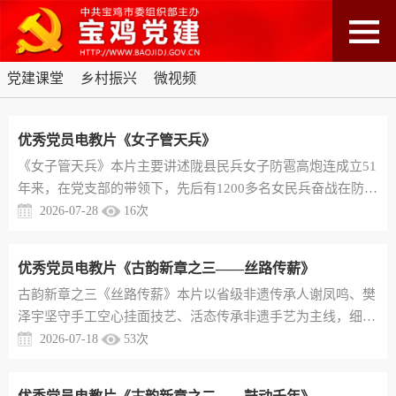
党建课堂
乡村振兴
微视频
优秀党员电教片《女子管天兵》
《女子管天兵》​本片主要讲述陇县民兵女子防雹高炮连成立51
年来，在党支部的带领下，先后有1200多名女民兵奋战在防雹
抗灾一线，为农业生产、乡村振兴保驾护航，展现了基层女民
2026-07-28
16
次
兵扎根山区、公而忘私的奉献精神和不怕吃苦、勇于拼搏的奋
斗精神
优秀党员电教片《古韵新章之三——丝路传薪》
古韵新章之三《丝路传薪》​本片以省级非遗传承人谢凤鸣、樊
泽宇坚守手工空心挂面技艺、活态传承非遗手艺为主线，细致
讲述岐山手工空心挂面的悠久历史、厚重文化底蕴、传统制作
2026-07-18
53
次
工序，以及非遗手艺在当下的传承发展之路，同时展现传统挂
面产业带动群众增收致富、助力乡村振兴的显著成效