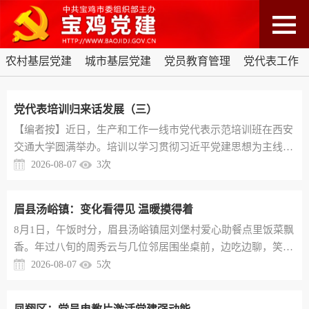
农村基层党建
城市基层党建
党员教育管理
党代表工作
党代表培训归来话发展（三）
【编者按】近日，生产和工作一线市党代表示范培训班在西安
交通大学圆满举办。培训以学习贯彻习近平党建思想为主线，
聚焦乡村全面振兴、党建引领基层治理、党代表作用发挥与新
2026-08-07
3
次
质生产力培育等重大课题，精心设置专题授课与现场教学环
节，帮助全体代表在深学细悟中进一步淬炼履职硬功、厚植为
眉县汤峪镇：变化看得见 温暖摸得着
民情怀。为推动培训成果从“课堂”走向“岗位”、从“思想”化为
8月1日，午饭时分，眉县汤峪镇屈刘堡村爱心助餐点里饭菜飘
“行动”，促进互学互鉴、共同提升，现将部分代表的心得体会
香。年过八旬的周秀云与几位邻居围坐桌前，边吃边聊，笑意
整理摘编，予...
盈盈。“村里有了食堂，饭菜香、有人陪，心里热乎乎的。”周
2026-08-07
5
次
秀云说。近年来，汤峪镇推动组织建设、为民服务、产业发
展、乡村治理齐头并进，把党建力量沉到田间地头、融进民生