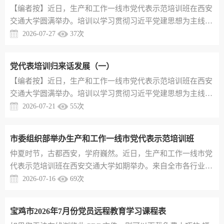
【编者按】近日，生产和工作一线市党代表示范培训班在西安
交通大学圆满举办。培训以学习贯彻习近平党建思想为主线，
聚焦乡村全面振兴、党建引领基层治理、党代表作用发挥与新
2026-07-27
37
次
质生产力培育等重大课题，精心设置专题授课与现场教学环
节，帮助全体代表在深学细悟中进一步淬炼履职硬功、厚植为
党代表培训归来话发展（一）
民情怀。为推动培训成果从“课堂”走向“岗位”、从“思想”化为
【编者按】近日，生产和工作一线市党代表示范培训班在西安
“行动”，促进互学互鉴、共同提升，现将部分代表的心得体会
交通大学圆满举办。培训以学习贯彻习近平党建思想为主线，
整理摘编，予...
聚焦乡村全面振兴、党建引领基层治理、党代表作用发挥与新
2026-07-21
55
次
质生产力培育等重大课题，精心设置专题授课与现场教学环
节，帮助全体代表在深学细悟中进一步淬炼履职硬功、厚植为
市委组织部举办生产和工作一线市党代表示范培训班
民情怀。为推动培训成果从“课堂”走向“岗位”、从“思想”化为
仲夏时节，古都西安，学府巍然。近日，生产和工作一线市党
“行动”，促进互学互鉴、共同提升，现将部分代表的心得体会
代表示范培训班在西安交通大学如期举办。来自全市各行业各
整理摘编，予...
领域的50余名基层一线市党代表及党联工作人员齐聚一堂，带
2026-07-16
69
次
着使命而来，满载责任而学。此次培训，旨在为党代表“充电
蓄能”，进一步淬炼履职硬功、厚植为民情怀，切实发挥好联
宝鸡市2026年7月份党员远程教育学习课程表
系群众的“连心桥”作用，为全市高质量发展凝聚磅礴先锋力