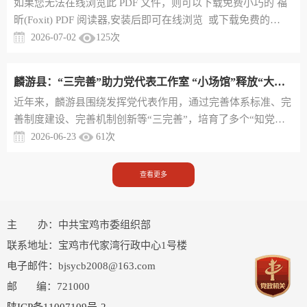
​如果您无法在线浏览此 PDF 文件，则可以下载免费小巧的 福
量。本次培训紧扣“强基赋能”主线，精心构建“理论+实践”“课
昕(Foxit) PDF 阅读器,安装后即可在线浏览 或下载免费的
堂+现场”“思...
Adobe Reader PDF 阅读器,安装后即可在线浏览 或下载此 PDF
2026-07-02
125
次
文
麟游县：“三完善”助力党代表工作室 “小场馆”释放“大能量”
近年来，麟游县围绕发挥党代表作用，通过完善体系标准、完
善制度建设、完善机制创新等“三完善”，培育了多个“知党
情、听民意、促和谐”的党代表工作室和党代表工作点，既有
2026-06-23
61
次
效拓宽了党代表履职渠道，也让党代表下情上达的桥梁纽带作
用得到了更好发挥。完善标准体系，统一建设规范。麟游县坚
查看更多
持“整合资源，一室多用，共建共享，便民实用”的原则，按照
“五有五公开”建设标准，建成了7个镇级党代表工作室和10个
村（社区）党代表...
主 办：中共宝鸡市委组织部
联系地址：宝鸡市代家湾行政中心1号楼
电子邮件：bjsycb2008@163.com
邮 编：721000