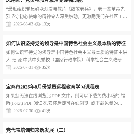
凤翔区：党员电教片激活党建强动能
日常。目前，汤峪镇12个村的党群服务中心全部完成迭代升
“最近组织党员群众观看电教片《致敬老兵》，老一辈革命先
级，设置便民书吧、儿童活动角、暖心服务站等功能区。村级
烈坚守初心使命的精神令人深受触动，更激励我们在社区工作
阵地成了群众愿意来、...
中发挥好模范带头作用。”7月29日，宝鸡市凤翔区城关镇东大
2026-08-03
13
次
街社区党总支书记黄春维说。这是凤翔区以党员电教片赋能党
建的一个缩影。近年来，凤翔区紧扣“党建引领、产业赋能、
如何认识坚持党的领导是中国特色社会主义最本质的特征
文化铸魂”主题，精心制作一系列精品党员电教片，用镜头记
​如何认识坚持党的领导是中国特色社会主义最本质的特征主讲
录乡村振兴、非遗传承、红色文化中的党员故事，使电教片成
人 张 源 中共中央党校（国家行政学院）科学社会主义教研部
为展现凤翔发展的“...
中国特色社会主义教研室主任在中国共产党成立105周年之
2026-07-31
35
次
际，党中央明确习近平党建思想，标志着我们党对马克思主义
执政党建设规律的认识达到了新高度。在习近平党建思想“十
宝鸡市2026年8月份党员远程教育学习课程表
四个坚持”中，居于首位的就是“坚持党的领导是中国特色社会
​如果您无法在线浏览此 PDF 文件，则可以下载免费小巧的 福
主义最本质的特征”。中国特色社会主义是科学社会主义基本
昕(Foxit) PDF 阅读器,安装后即可在线浏览 或下载免费的
原则和鲜明中国特...
Adobe Reader PDF 阅读器,安装后即可在线浏览 或下载此 PDF
2026-07-30
41
次
文
党代表培训归来话发展（二）