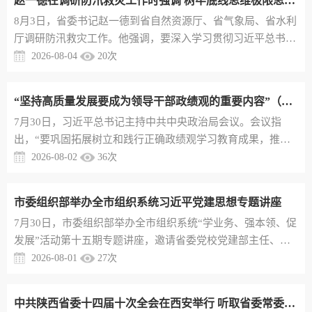
赵一德在调研防汛救灾工作时强调 树牢底线思维极限思维 以严实举措保障全省安全度汛
动、多点支撑、三区协同”区域发展战略，进一步强化责任担
8月3日，省委书记赵一德到省自然资源厅、省气象局、省水利
当、细化落实举措，更好以高质量组织工作服务高质量发展。
厅调研防汛救灾工作。他强调，要深入学习贯彻习近平总书记
要持续加强党的创...
关于防灾减灾救灾的重要论述，认真落实省委十四届十次全会
2026-08-04
20
次
部署，牢固树立和践行正确政绩观，树牢底线思维、极限思
维，突出预防为主、快速反应、统筹联动，以严实举措保障全
“坚持高质量发展要成为领导干部政绩观的重要内容”（总书记的人民情怀）
省安全度汛，全力维护人民群众生命财产安全。赵一德首先来
7月30日，习近平总书记主持中共中央政治局会议。会议指
到省自然资源厅地质灾害应急指挥中心，察看监测预警平台运
出，“要巩固拓展树立和践行正确政绩观学习教育成果，推动
行，通过视频连线听取...
各级领导干部以更加昂扬向上的精气神，不断创造高质量发展
2026-08-02
36
次
新业绩。”“推动高质量发展行稳致远”离不开正确政绩观。习
近平总书记鲜明指出：“坚持高质量发展要成为领导干部政绩
市委组织部举办全市组织系统习近平党建思想专题讲座
观的重要内容。”以正确政绩观引领高质量发展，确保接续推
7月30日，市委组织部举办全市组织系统“学业务、强本领、促
进中国式现代化建设。培育发展未来产业，是高质量发展的方
发展”活动第十五期专题讲座，邀请省委党校党建部主任、教
向之一。1月30日，习...
授刘飞围绕《习近平党建思想》作专题辅导。刘飞教授从习近
2026-08-01
27
次
平党建思想的提出过程、生成逻辑、科学内涵、理论品格、重
大意义五个方面进行了系统辅导和重点解读，讲座论述严谨、
中共陕西省委十四届十次全会在西安举行 听取省委常委会工作报告 审议通过《中共陕西省委关于全面实施“双极带动、多点支撑、三区协同”区域发展战略的意见》省委常委会主持 赵一德讲话并作《意见》说明
观点鲜明，对进一步强化全市组工干部理论武装、提升党性修