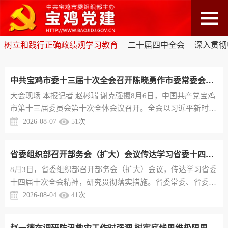
树立和践行正确政绩观学习教育
二十届四中全会
深入贯彻
中共宝鸡市委十三届十次全会召开陈晓勇作市委常委会工作报告并讲话 牛恺安排经济工作
​大会现场 本报记者 赵彬瑞 谢克强摄8月6日，中国共产党宝鸡
市第十三届委员会第十次全体会议召开。全会以习近平新时代
中国特色社会主义思想为指导，深入学习贯彻党的二十大和二
2026-08-07
51
次
十届历次全会精神，贯通落实习近平总书记历次来陕和来宝考
察重要讲话重要指示，认真落实省委十四届十次全会要求，动
省委组织部召开部务会（扩大）会议传达学习省委十四届十次全会精神
员全市上下增强主动、真抓实干，加快建设陕甘川宁毗邻区域
8月3日，省委组织部召开部务会（扩大）会议，传达学习省委
中心城市和高质量发展先行区，为奋力谱写中国式现代化建设
十四届十次全会精神，研究贯彻落实措施。省委常委、省委组
的陕西新篇章贡献...
织部部长张伟主持会议并讲话。会议指出，省委十四届十次全
2026-08-04
41
次
会是在“十五五”开局起步的关键节点召开的一次重要会议。全
省组织系统要认真学习贯彻全会精神，聚焦全面实施“双极带