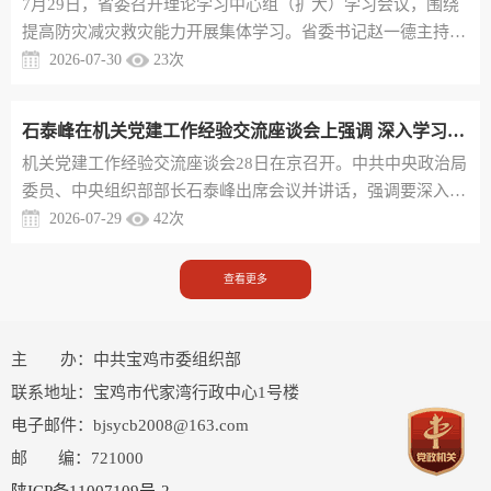
7月29日，省委召开理论学习中心组（扩大）学习会议，围绕
将面临新形势新任务新挑战，还有很多硬骨头要啃。越是任务
提高防灾减灾救灾能力开展集体学习。省委书记赵一德主持会
艰巨，越要敢...
议并讲话。省委副书记、省长赵刚，省政协主席徐新荣，省委
2026-07-30
23
次
副书记邢善萍和省级有关领导同志出席。应急管理部国家自然
灾害防治研究院党委书记、院长杨思全作专题辅导。会议指
石泰峰在机关党建工作经验交流座谈会上强调 深入学习贯彻习近平党建思想 不断开创机关党建工作新局面
出，党的十八大以来，习近平总书记高度重视防灾减灾救灾工
机关党建工作经验交流座谈会28日在京召开。中共中央政治局
作，作出一系列重要指示批示，提出一系列新理念新思想新战
委员、中央组织部部长石泰峰出席会议并讲话，强调要深入学
略，特别是在二十届中央...
习贯彻习近平总书记“七一”重要讲话精神和习近平党建思想，
2026-07-29
42
次
学习贯彻习近平总书记关于机关党建的重要论述，牢牢把握机
关党建的正确方向，坚持围绕中心、建设队伍、服务群众，推
查看更多
动机关党建各项任务落实落地，以高质量党建促进高质量发
展。石泰峰表示，奋进新征程、建功新时代，机关党的建设要
有新气象新作为。要...
主 办：中共宝鸡市委组织部
联系地址：宝鸡市代家湾行政中心1号楼
电子邮件：bjsycb2008@163.com
邮 编：721000