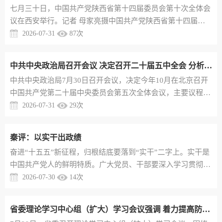
七月三十日，中国共产党陕西省第十四届委员会第十次全体会
养具有很强的针对性和指导性。市委组织部强调，全市组织系
议在西安举行。记者 母家亮摄中国共产党陕西省第十四届委
统要把学习贯彻习近...
员会第十次全体会议7月30日在西安举行。全会以习近平新时
2026-07-31
87
次
代中国特色社会主义思想为指导，深入学习贯彻党的二十大和
二十届历次全会精神，全面落实习近平总书记历次来陕考察重
中共中央政治局召开会议 决定召开二十届五中全会 分析研究当前经济形势和经济工作 中共中央总书记习近平主持会议
要讲话重要指示，听取省委常委会工作报告，审议通过《中共
中共中央政治局7月30日召开会议，决定今年10月在北京召开
陕西省委关于全面实施“双极带动、多点支撑、三区协同”区域
中国共产党第二十届中央委员会第五次全体会议，主要议程
发展战略的意见》，...
是，中共中央政治局向中央委员会报告工作，研究持之以恒推
2026-07-31
29
次
进全面从严治党若干重大问题。会议分析研究当前经济形势，
部署下半年经济工作。中共中央总书记习近平主持会议。会议
秦评：以实干出政绩
指出，党的十八大以来，全面从严治党取得伟大成就，开辟了
奋进“十五五”新征程，归根结底要落到“实干”二字上。实干是
百年大党自我革命新境界，推动党和国家事业取得历史性成
中国共产党人的鲜明特质。广大党员、干部要深入学习贯彻习
就、发生历史性变革，党和...
近平总书记关于树立和践行正确政绩观的重要论述，把实干镌
2026-07-30
14
次
刻在心、落实于行，以实干兴邦的精神、干字当头的拼劲，努
力创造经得起实践、人民、历史检验的实绩。以实干出政绩就
省委理论学习中心组（扩大）学习会议强调 着力提高防灾减灾救灾能力 全力维护人民群众生命财产安全
是锚定目标、攻坚克难、担当作为。“十五五”时期，陕西发展