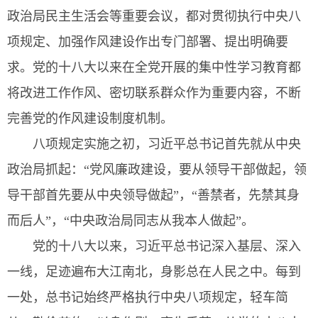
政治局民主生活会等重要会议，都对贯彻执行中央八
项规定、加强作风建设作出专门部署、提出明确要
求。党的十八大以来在全党开展的集中性学习教育都
将改进工作作风、密切联系群众作为重要内容，不断
完善党的作风建设制度机制。
八项规定实施之初，习近平总书记首先就从中央
政治局抓起：“党风廉政建设，要从领导干部做起，领
导干部首先要从中央领导做起”，“善禁者，先禁其身
而后人”，“中央政治局同志从我本人做起”。
党的十八大以来，习近平总书记深入基层、深入
一线，足迹遍布大江南北，身影总在人民之中。每到
一处，总书记始终严格执行中央八项规定，轻车简