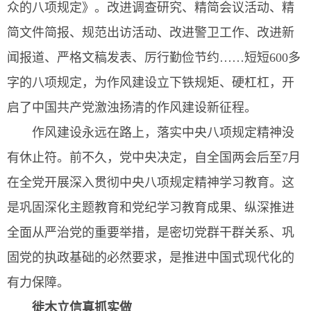
众的八项规定》。改进调查研究、精简会议活动、精
简文件简报、规范出访活动、改进警卫工作、改进新
闻报道、严格文稿发表、厉行勤俭节约……短短600多
字的八项规定，为作风建设立下铁规矩、硬杠杠，开
启了中国共产党激浊扬清的作风建设新征程。
作风建设永远在路上，落实中央八项规定精神没
有休止符。前不久，党中央决定，自全国两会后至7月
在全党开展深入贯彻中央八项规定精神学习教育。这
是巩固深化主题教育和党纪学习教育成果、纵深推进
全面从严治党的重要举措，是密切党群干群关系、巩
固党的执政基础的必然要求，是推进中国式现代化的
有力保障。
徙木立信真抓实做