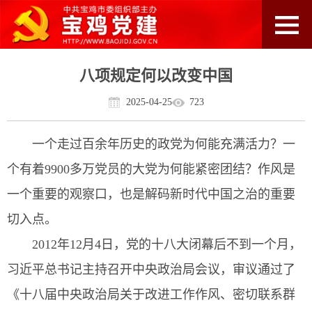
八项规定何以改变中国
2025-04-25
723
一个走过百余年历史的政党为何能充满活力？一
个有着9900多万党员的大党为何能紧密团结？作风是
一个重要的观察口，也是解码新时代中国之治的重要
切入点。
2012年12月4日，党的十八大闭幕后不到一个月，
习近平总书记主持召开中央政治局会议，审议通过了
《十八届中央政治局关于改进工作作风、密切联系群