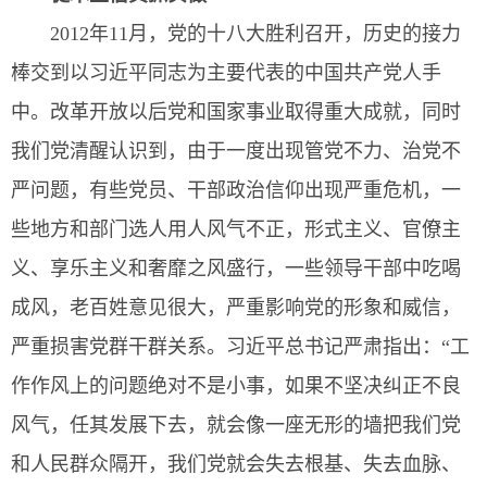
2012年11月，党的十八大胜利召开，历史的接力
棒交到以习近平同志为主要代表的中国共产党人手
中。改革开放以后党和国家事业取得重大成就，同时
我们党清醒认识到，由于一度出现管党不力、治党不
严问题，有些党员、干部政治信仰出现严重危机，一
些地方和部门选人用人风气不正，形式主义、官僚主
义、享乐主义和奢靡之风盛行，一些领导干部中吃喝
成风，老百姓意见很大，严重影响党的形象和威信，
严重损害党群干群关系。习近平总书记严肃指出：“工
作作风上的问题绝对不是小事，如果不坚决纠正不良
风气，任其发展下去，就会像一座无形的墙把我们党
和人民群众隔开，我们党就会失去根基、失去血脉、