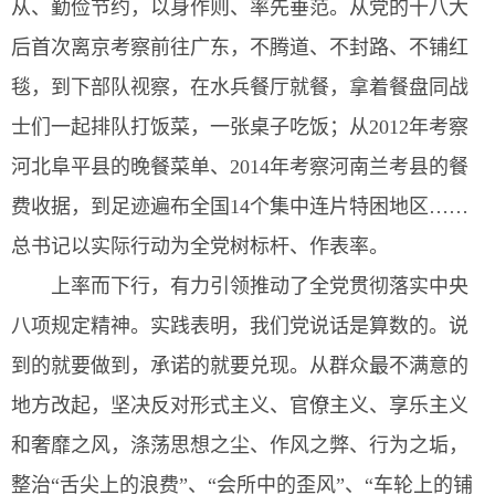
从、勤俭节约，以身作则、率先垂范。从党的十八大
后首次离京考察前往广东，不腾道、不封路、不铺红
毯，到下部队视察，在水兵餐厅就餐，拿着餐盘同战
士们一起排队打饭菜，一张桌子吃饭；从2012年考察
河北阜平县的晚餐菜单、2014年考察河南兰考县的餐
费收据，到足迹遍布全国14个集中连片特困地区……
总书记以实际行动为全党树标杆、作表率。
上率而下行，有力引领推动了全党贯彻落实中央
八项规定精神。实践表明，我们党说话是算数的。说
到的就要做到，承诺的就要兑现。从群众最不满意的
地方改起，坚决反对形式主义、官僚主义、享乐主义
和奢靡之风，涤荡思想之尘、作风之弊、行为之垢，
整治“舌尖上的浪费”、“会所中的歪风”、“车轮上的铺