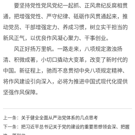
要坚持党性党风党纪一起抓、正风肃纪反腐相贯
通，把增强党性、严守纪律、砥砺作风贯通起来，推
动党员、干部增强定力、养成习惯，树立实干担当的
新风正气，以优良作风凝心聚力、干事创业。
风正好扬万里帆。一路走来，八项规定激浊扬
清、积微成著，小切口撬动大变革，改变了新时代的
中国。新征程上，驰而不息贯彻中央八项规定精神、
将作风建设引向深入，必将为推进中国式现代化提供
坚强作风保障。
上一条：
关于健全全面从严治党体系的几点思考
下一条：
把习近平总书记关于党的建设的重要思想领会深、把握