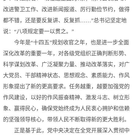
改进警卫工作、改进新闻报道、厉行勤俭节约，做得
都不错，还是要反复讲、反复抓……”总书记坚定地
说：“八项规定要一以贯之。”
今年是“十四五”规划收官之年，也是进一步全面
深化改革的重要一年，对各级党组织正确判断形势、
科学谋划改革、广泛凝聚力量、推动改革落实，对广
大党员、干部精神状态、思想观念、素质能力、作风
形象提出了新的更高要求。任务越重，越要加强党的
作风建设，以好的作风振奋精神、激发斗志、树立形
象、赢得民心，确保党始终成为人民衷心拥护和信赖
的坚强领导核心，带领人民不断取得新的更大胜利。
正是基于此，党中央决定在全党开展深入贯彻中