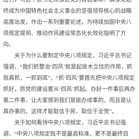
终成为中国特色社会主义事业的坚强领导核心的战略
高度出发，作出一系列重要论述，为持续加固中央八
项规定堤坝、推动作风建设常态化长效化指明了方
向。
关于为什么要制定中央八项规定，习近平总书记
强调，“我们抓整治‘四风’就是起徙木立信的作用，抓
就真抓，一抓到底”，“抓‘四风’要首先把中央八项规定
抓好，抓党的建设要从‘四风’抓起。办好一件事后再办
第二件事，让大家感到我们是能办成事的，而且是认
真办事的。这样才能取信于民、取信于全党”。
关于如何看待中央八项规定，习近平总书记强
调，“中央八项规定既不是最高标准，更不是最终目