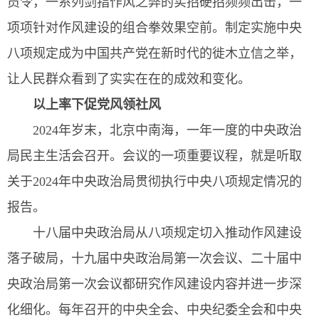
员令，一系列剑指作风之弊的实招硬招频频出击，一
项项针对作风建设的组合拳效果空前。制定实施中央
八项规定成为中国共产党在新时代的徙木立信之举，
让人民群众看到了实实在在的成效和变化。
以上率下促党风领社风
2024年岁末，北京中南海，一年一度的中央政治
局民主生活会召开。会议的一项重要议程，就是听取
关于2024年中央政治局贯彻执行中央八项规定情况的
报告。
十八届中央政治局从八项规定切入推动作风建设
落子破局，十九届中央政治局第一次会议、二十届中
央政治局第一次会议都研究作风建设内容并进一步深
化细化。每年召开的中央全会、中央纪委全会和中央