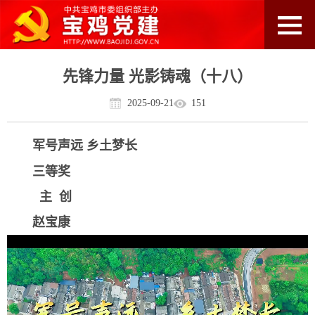
先锋力量 光影铸魂（十八）
2025-09-21
151
军号声远 乡土梦长
三等奖
主 创
赵宝康