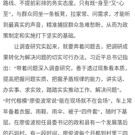
路线、不提前彩排的务实态度。只有既“身至”又“心
至”，与群众同坐一条板凳，拉家常、问需求，才能听
到最真实的声音，精准捕捉群众急难愁盼，从而为政
策制定和实施打下坚实的基础。
让调查研究实起来，就要奔着问题去，把调研成
果转化为解决问题的切实可行办法。习近平总书记指
出：“带着问题深入调查研究，善于透过现象看本质，
提高把握问题实质、把握矛盾规律的能力，讲实话、
办实事、求实效，踏踏实实推动工作、解决问题”。
“时代楷模”廖俊波常说“能在现场就不在会场”，车上常
年备着衣服、雨鞋、雨伞、被子“四件套”，随时下基
层。在廖俊波担任县委书记的政和县有一个发展落后
的石圳村。有一段时间，廖俊波每个月都到村里三四