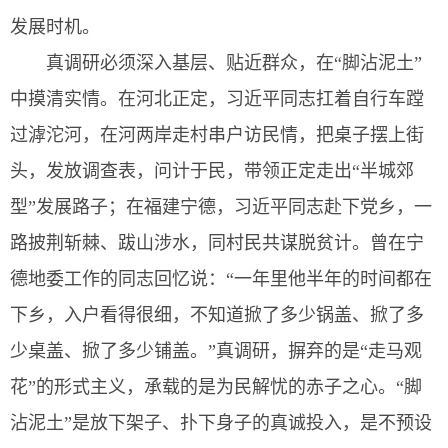
发展时机。
真调研必须深入基层、贴近群众，在“脚沾泥土”
中摸清实情。在河北正定，习近平同志扛着自行车蹚
过滹沱河，在河两岸走村串户访民情，把桌子摆上街
头，发放调查表，问计于民，带领正定走出“半城郊
型”发展路子；在福建宁德，习近平同志赴下党乡，一
路披荆斩棘、跋山涉水，同村民共谋脱贫计。曾在宁
德地委工作的同志回忆说：“一年里他半年的时间都在
下乡，入户看得很细，不知道掀了多少锅盖、掀了多
少桌盖、掀了多少铺盖。”真调研，摒弃的是“走马观
花”的形式主义，承载的是为民解忧的赤子之心。“脚
沾泥土”是放下架子、扑下身子的真诚投入，是不预设