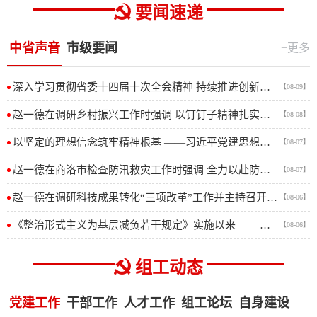
要闻速递
中省声音
市级要闻
+更多
深入学习贯彻省委十四届十次全会精神 持续推进创新共进 不断催生新质生产力
【08-09】
赵一德在调研乡村振兴工作时强调 以钉钉子精神扎实推进乡村全面振兴 努力让农民群众过上更加美好的生活
【08-08】
以坚定的理想信念筑牢精神根基 ——习近平党建思想理论品格系列述评之一
【08-07】
赵一德在商洛市检查防汛救灾工作时强调 全力以赴防大汛抢大险救大灾 切实保障人民群众生命财产安全
【08-07】
赵一德在调研科技成果转化“三项改革”工作并主持召开座谈会时强调 持续推进“三项改革”拓面提质增效 推动科技创造力加速向现实生产力转化
【08-06】
《整治形式主义为基层减负若干规定》实施以来—— 除作风之弊 兴实干之风
【08-06】
组工动态
党建工作
干部工作
人才工作
组工论坛
自身建设