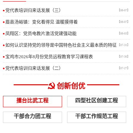
党代表培训归来话发展（三）
【08-07】
眉县汤峪镇：变化看得见 温暖摸得着
【08-07】
凤翔区：党员电教片激活党建强动能
【08-03】
如何认识坚持党的领导是中国特色社会主义最本质的特征
【07-31】
宝鸡市2026年8月份党员远程教育学习课程表
【07-30】
党代表培训归来话发展（二）
【07-27】
创新创优
擂台比武工程
四型社区创建工程
干部合力团工程
干部工作规范工程