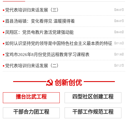
党代表培训归来话发展（三）
【08-07】
眉县汤峪镇：变化看得见 温暖摸得着
【08-07】
凤翔区：党员电教片激活党建强动能
【08-03】
如何认识坚持党的领导是中国特色社会主义最本质的特征
【07-31】
宝鸡市2026年8月份党员远程教育学习课程表
【07-30】
党代表培训归来话发展（二）
【07-27】
创新创优
擂台比武工程
四型社区创建工程
干部合力团工程
干部工作规范工程