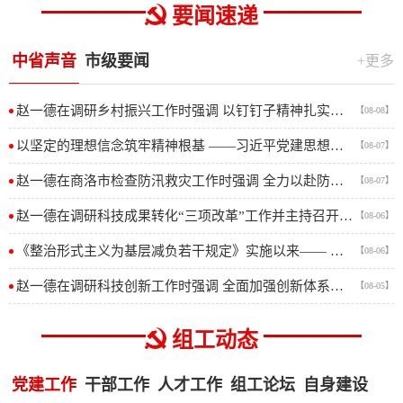
要闻速递
中省声音
市级要闻
+更多
赵一德在调研乡村振兴工作时强调 以钉钉子精神扎实推进乡村全面振兴 努力让农民群众过上更加美好的生活
【08-08】
以坚定的理想信念筑牢精神根基 ——习近平党建思想理论品格系列述评之一
【08-07】
赵一德在商洛市检查防汛救灾工作时强调 全力以赴防大汛抢大险救大灾 切实保障人民群众生命财产安全
【08-07】
赵一德在调研科技成果转化“三项改革”工作并主持召开座谈会时强调 持续推进“三项改革”拓面提质增效 推动科技创造力加速向现实生产力转化
【08-06】
《整治形式主义为基层减负若干规定》实施以来—— 除作风之弊 兴实干之风
【08-06】
赵一德在调研科技创新工作时强调 全面加强创新体系和创新能力建设 为实现高水平科技自立自强作出更大贡献
【08-05】
组工动态
党建工作
干部工作
人才工作
组工论坛
自身建设